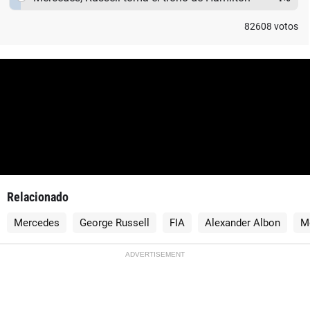
82608
votos
Relacionado
Mercedes
George Russell
FIA
Alexander Albon
M
ADVERTISEMENT