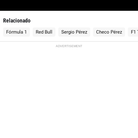
Relacionado
Fórmula 1
Red Bull
Sergio Pérez
Checo Pérez
F1
ADVERTISEMENT