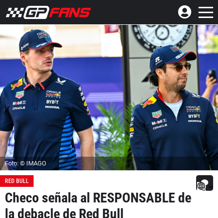
Foto: © IMAGO
RED BULL
Checo señala al RESPONSABLE de
la debacle de Red Bull