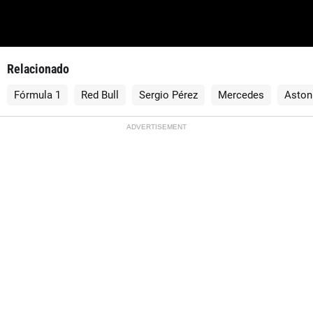
Relacionado
Fórmula 1
Red Bull
Sergio Pérez
Mercedes
Aston
ADVERTISEMENT