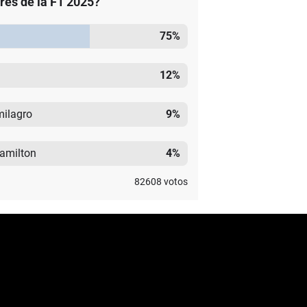
ores de la F1 2025?
75
%
12
%
milagro
9
%
Hamilton
4
%
82608
votos