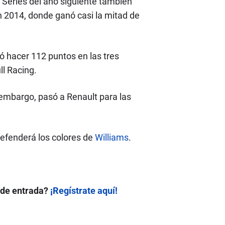
 Series del año siguiente también
 2014, donde ganó casi la mitad de
ró hacer 112 puntos en las tres
ll Racing.
in embargo, pasó a Renault para las
defenderá los colores de
Williams
.
 de entrada?
¡Regístrate aquí!