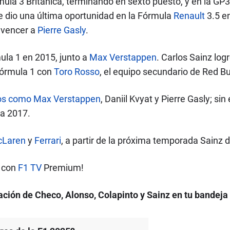
ula 3 Británica, terminando en sexto puesto, y en la GP3
le dio una última oportunidad en la Fórmula
Renault
3.5 en
 vencer a
Pierre Gasly
.
mula 1 en 2015, junto a
Max Verstappen
. Carlos Sainz log
Fórmula 1 con
Toro Rosso
, el equipo secundario de Red Bu
tos como Max Verstappen
, Daniil Kvyat y Pierre Gasly; s
da 2017.
Laren
y
Ferrari
, a partir de la próxima temporada Sainz 
D con
F1 TV
Premium!
ción de Checo, Alonso, Colapinto y Sainz en tu bandeja