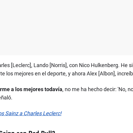
les [Leclerc], Lando [Norris], con Nico Hulkenberg. He s
 los mejores en el deporte, y ahora Alex [Albon], incre
rme a los mejores todavía
, no me ha hecho decir: 'No, no
eñaló.
s Sainz a Charles Leclerc!