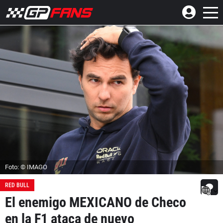
Foto: © IMAGO
RED BULL
El enemigo MEXICANO de Checo
en la F1 ataca de nuevo