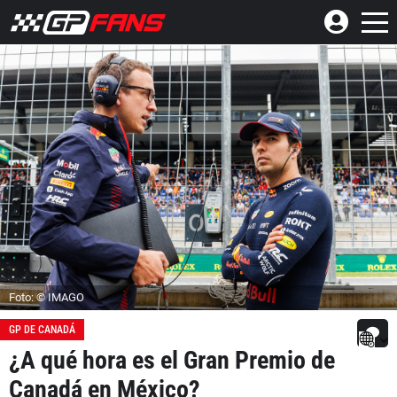
Foto: © IMAGO
GP DE CANADÁ
¿A qué hora es el Gran Premio de
Canadá en México?