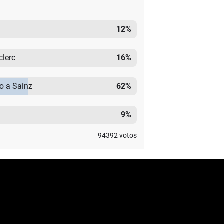
12
%
clerc
16
%
mo a Sainz
62
%
9
%
94392
votos