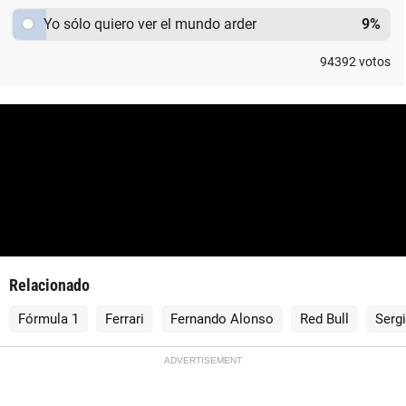
Yo sólo quiero ver el mundo arder
9
%
94392
votos
Relacionado
Fórmula 1
Ferrari
Fernando Alonso
Red Bull
Serg
ADVERTISEMENT