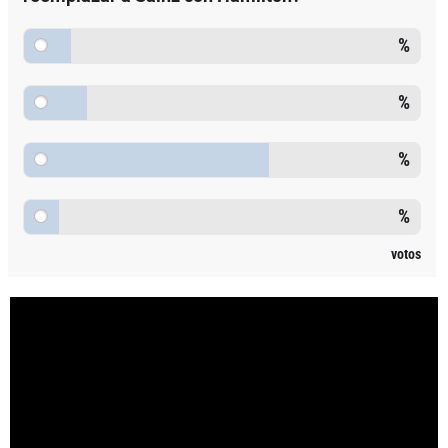
%
%
%
%
votos