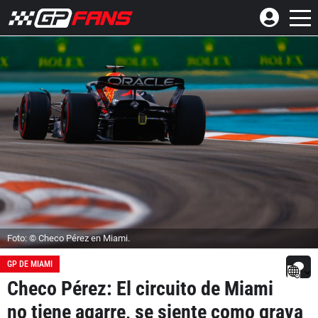
Foto: © Checo Pérez en Miami.
GP DE MIAMI
Checo Pérez: El circuito de Miami
no tiene agarre, se siente como grava