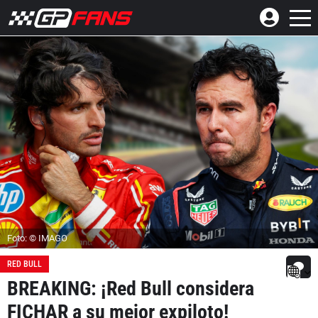
Foto: © IMAGO
RED BULL
BREAKING: ¡Red Bull considera
FICHAR a su mejor expiloto!