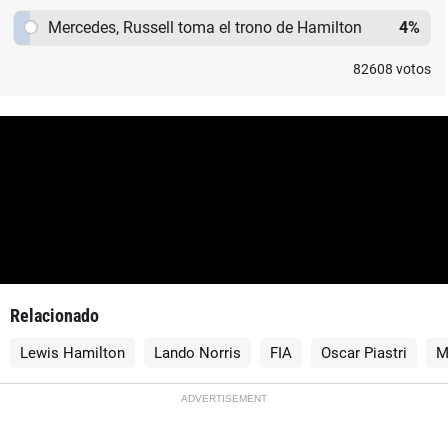
Mercedes, Russell toma el trono de Hamilton
4
%
82608
votos
Relacionado
Lewis Hamilton
Lando Norris
FIA
Oscar Piastri
M
ADVERTISEMENT