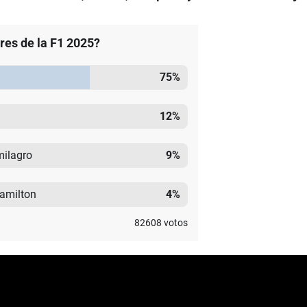
ores de la F1 2025?
75
%
12
%
milagro
9
%
Hamilton
4
%
82608
votos