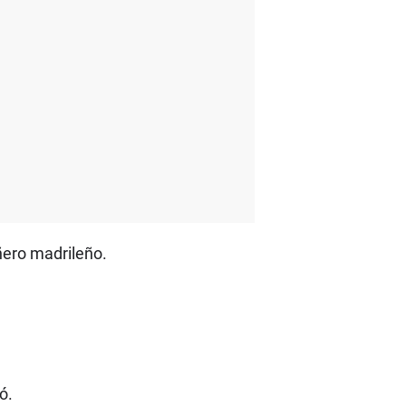
ñero madrileño.
ó.