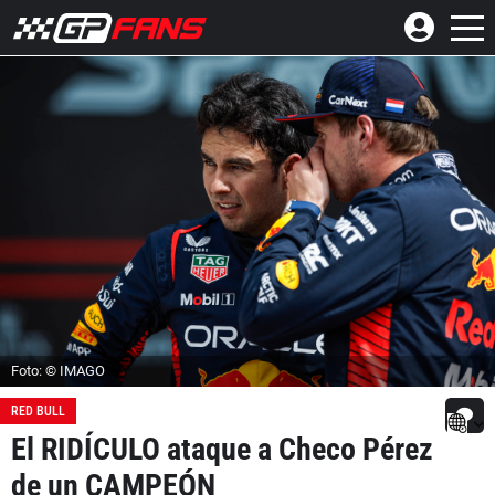
Foto: © IMAGO
RED BULL
El RIDÍCULO ataque a Checo Pérez
de un CAMPEÓN