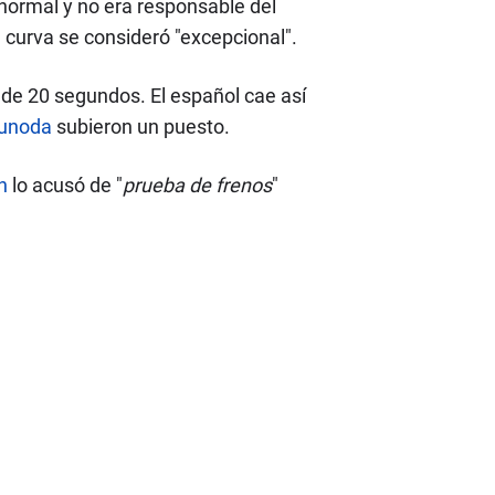
 normal y no era responsable del
a curva se consideró "excepcional".
 de 20 segundos. El español cae así
sunoda
subieron un puesto.
n
lo acusó de "
prueba de frenos
"