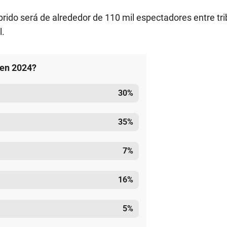
íbrido será de alrededor de 110 mil espectadores entre tr
l.
 en 2024?
30
%
35
%
7
%
16
%
5
%