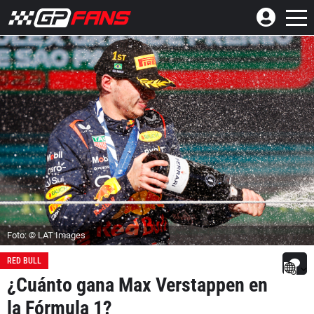
Foto: © LAT Images
RED BULL
¿Cuánto gana Max Verstappen en
la Fórmula 1?