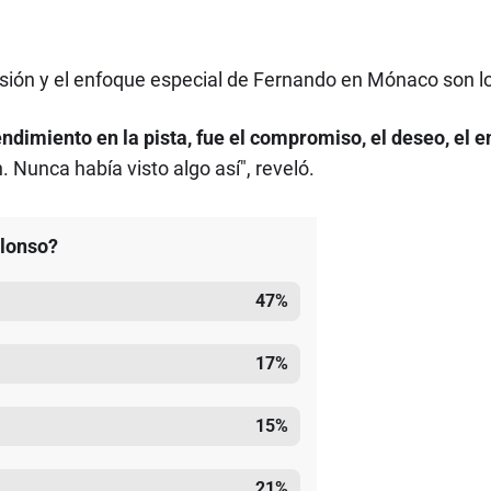
esión y el enfoque especial de Fernando en Mónaco son l
dimiento en la pista, fue el compromiso, el deseo, el e
. Nunca había visto algo así", reveló.
Alonso?
47
%
17
%
15
%
21
%