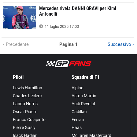
Mercedes rivela DANNI GRAVI per Kimi
Antonelli
11 luglio 2025 17:00
‹ Precedente
Pagina 1
Successivo ›
Piloti
Squadre di F1
Lewis Hamilton
Alpine
Charles Leclerc
Aston Martin
Lando Norris
Audi Revolut
Oscar Piastri
Cadillac
Franco Colapinto
Ferrari
Pierre Gasly
Haas
Isack Hadjar
McLaren Mastercard