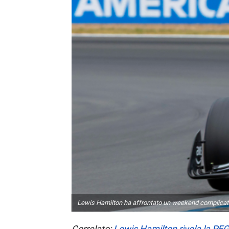
Lewis Hamilton ha affrontato un weekend complicato
Correlato:
Lewis Hamilton rivela la PEGG