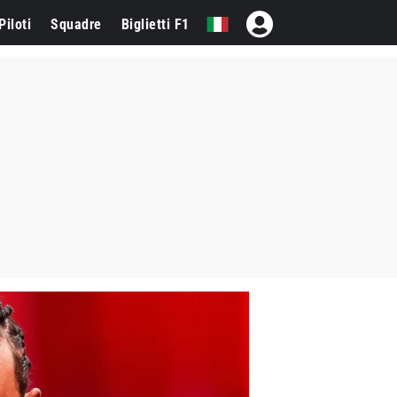
Piloti
Squadre
Biglietti F1