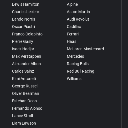
Lewis Hamilton
Alpine
Charles Leclerc
Aston Martin
Lando Norris
Audi Revolut
Oscar Piastri
Cadillac
Franco Colapinto
Ferrari
Pierre Gasly
Haas
Isack Hadjar
McLaren Mastercard
Max Verstappen
Mercedes
Alexander Albon
Racing Bulls
Carlos Sainz
Red Bull Racing
Kimi Antonelli
Williams
George Russell
Oliver Bearman
Esteban Ocon
Fernando Alonso
Lance Stroll
Liam Lawson