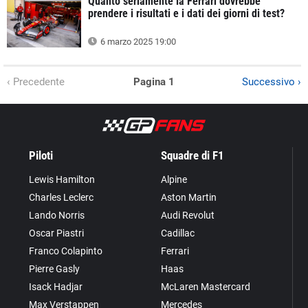
Quanto seriamente la Ferrari dovrebbe
prendere i risultati e i dati dei giorni di test?
6 marzo 2025 19:00
‹ Precedente
Pagina 1
Successivo ›
Piloti
Squadre di F1
Lewis Hamilton
Alpine
Charles Leclerc
Aston Martin
Lando Norris
Audi Revolut
Oscar Piastri
Cadillac
Franco Colapinto
Ferrari
Pierre Gasly
Haas
Isack Hadjar
McLaren Mastercard
Max Verstappen
Mercedes