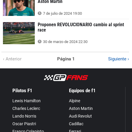
Aston Martin
7 de julio de 2024 19:00
Proponen REVOLUCIONARIO cambio al sprint
race
30 de marzo de 2024 22:30
‹ Anterior
Página 1
Siguiente ›
Pilotos F1
Equipos de f1
Lewis Hamilton
Alpine
Charles Leclerc
Aston Martin
Lando Norris
Audi Revolut
Oscar Piastri
Cadillac
Franco Colapinto
Ferrari