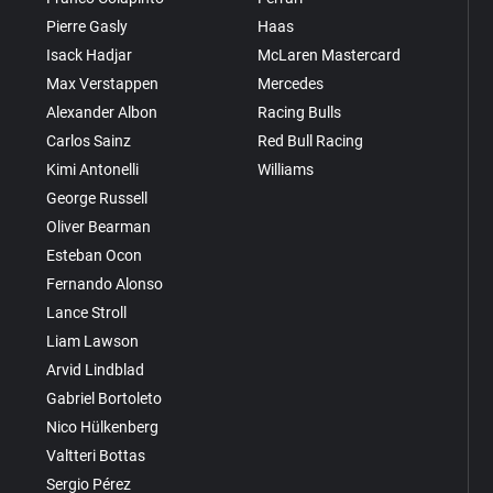
Pierre Gasly
Haas
Isack Hadjar
McLaren Mastercard
Max Verstappen
Mercedes
Alexander Albon
Racing Bulls
Carlos Sainz
Red Bull Racing
Kimi Antonelli
Williams
George Russell
Oliver Bearman
Esteban Ocon
Fernando Alonso
Lance Stroll
Liam Lawson
Arvid Lindblad
Gabriel Bortoleto
Nico Hülkenberg
Valtteri Bottas
Sergio Pérez