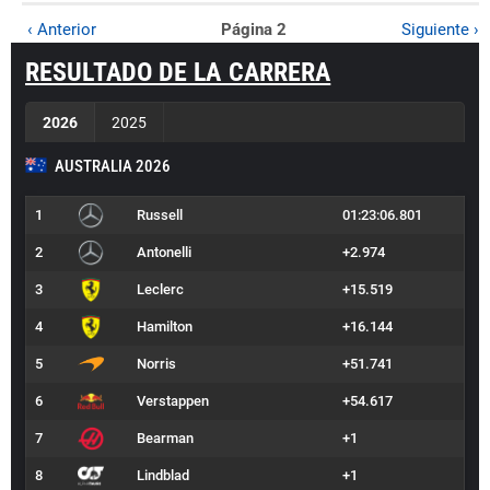
‹ Anterior
Página 2
Siguiente ›
RESULTADO DE LA CARRERA
2026
2025
AUSTRALIA 2026
1
Russell
01:23:06.801
2
Antonelli
+2.974
3
Leclerc
+15.519
4
Hamilton
+16.144
5
Norris
+51.741
6
Verstappen
+54.617
7
Bearman
+1
8
Lindblad
+1