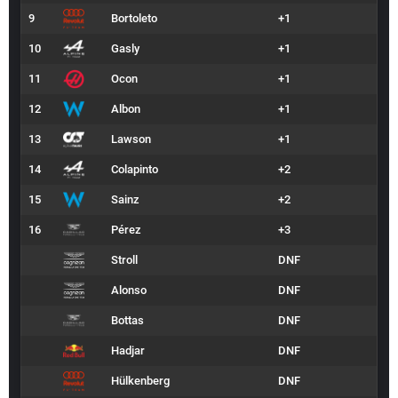
9
Bortoleto
+1
10
Gasly
+1
11
Ocon
+1
12
Albon
+1
13
Lawson
+1
14
Colapinto
+2
15
Sainz
+2
16
Pérez
+3
Stroll
DNF
Alonso
DNF
Bottas
DNF
Hadjar
DNF
Hülkenberg
DNF