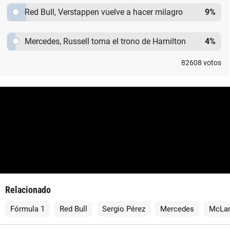
Red Bull, Verstappen vuelve a hacer milagro
9
%
Mercedes, Russell toma el trono de Hamilton
4
%
82608
votos
Relacionado
Fórmula 1
Red Bull
Sergio Pérez
Mercedes
McLa