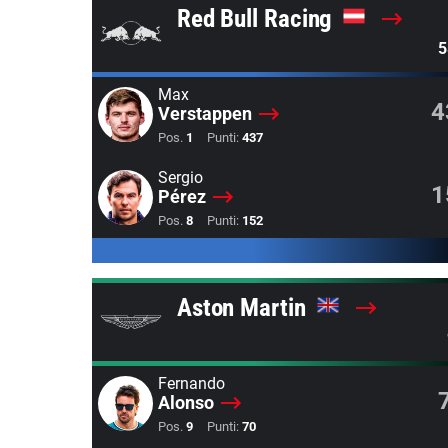
Red Bull Racing
5
Max
4
Verstappen
Pos.
1
Punti:
437
Sergio
1
Pérez
Pos.
8
Punti:
152
Aston Martin
Fernando
Alonso
Pos.
9
Punti:
70