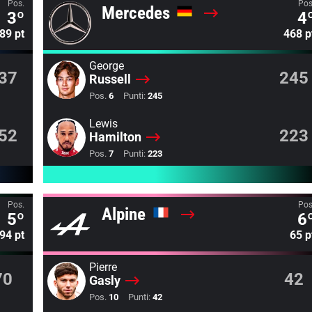
Pos.
Pos
Mercedes
3º
4
89 pt
468 p
George
37
245
Russell
Pos.
6
Punti:
245
Lewis
52
223
Hamilton
Pos.
7
Punti:
223
Pos.
Pos
Alpine
5º
6
94 pt
65 p
Pierre
70
42
Gasly
Pos.
10
Punti:
42