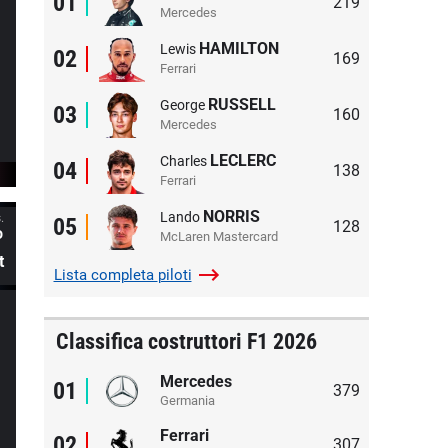
01
219
Mercedes
HAMILTON
Lewis
02
169
Ferrari
RUSSELL
George
03
160
Mercedes
LECLERC
Charles
04
138
Ferrari
NORRIS
Lando
.
05
128
º
McLaren Mastercard
t
Lista completa
piloti
Classifica costruttori F1 2026
Mercedes
01
379
Germania
Ferrari
02
307