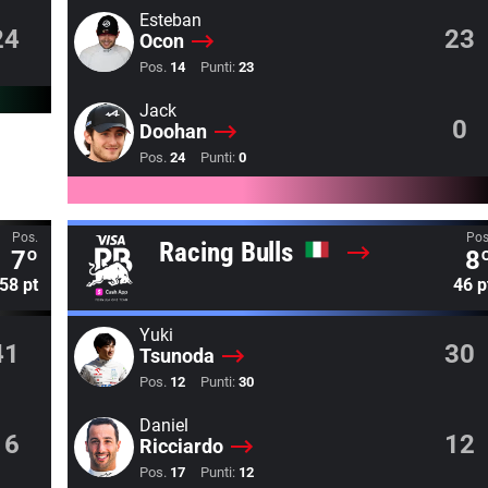
Esteban
24
23
Ocon
Pos.
14
Punti:
23
Jack
0
Doohan
Pos.
24
Punti:
0
Pos.
Pos
Racing Bulls
7º
8
58 pt
46 p
Yuki
41
30
Tsunoda
Pos.
12
Punti:
30
Daniel
16
12
Ricciardo
Pos.
17
Punti:
12