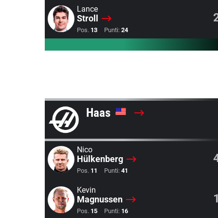
Lance
Stroll
Pos.
13
Punti:
24
Haas
Nico
Hülkenberg
Pos.
11
Punti:
41
Kevin
Magnussen
Pos.
15
Punti:
16