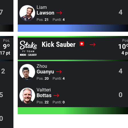
Liam
7
4
Lawson
Pos.
21
Punti:
4
Pos.
Pos
Kick Sauber
9º
10
17 pt
4 p
Zhou
12
4
Guanyu
Pos.
20
Punti:
4
Valtteri
5
0
Bottas
Pos.
22
Punti:
0
0