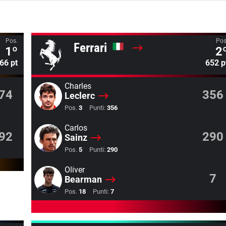
Pos.
Pos
Ferrari
1º
2
66 pt
652 p
Charles
74
356
Leclerc
Pos.
3
Punti:
356
Carlos
92
290
Sainz
Pos.
5
Punti:
290
Oliver
7
Bearman
Pos.
18
Punti:
7