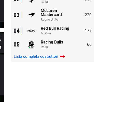
Italia
McLaren
03
Mastercard
220
Regno Unito
Red Bull Racing
04
177
Austria
.
º
Racing Bulls
05
66
t
Italia
Lista completa
costruttori