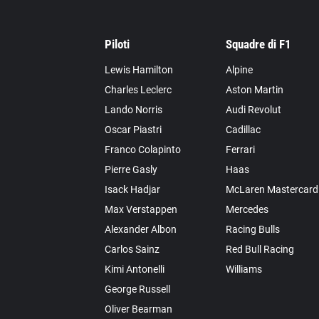
Piloti
Squadre di F1
Lewis Hamilton
Alpine
Charles Leclerc
Aston Martin
Lando Norris
Audi Revolut
Oscar Piastri
Cadillac
Franco Colapinto
Ferrari
Pierre Gasly
Haas
Isack Hadjar
McLaren Mastercard
Max Verstappen
Mercedes
Alexander Albon
Racing Bulls
Carlos Sainz
Red Bull Racing
Kimi Antonelli
Williams
George Russell
Oliver Bearman