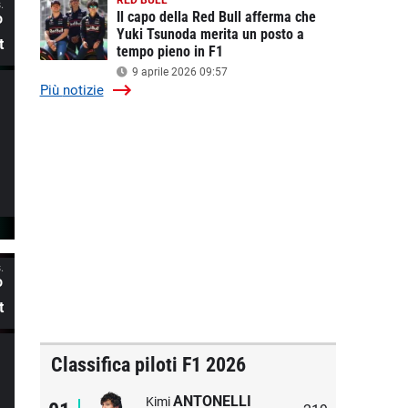
RED BULL
.
Il capo della Red Bull afferma che
º
Yuki Tsunoda merita un posto a
t
tempo pieno in F1
9 aprile 2026 09:57
Più
notizie
.
º
t
Classifica piloti F1 2026
ANTONELLI
Kimi