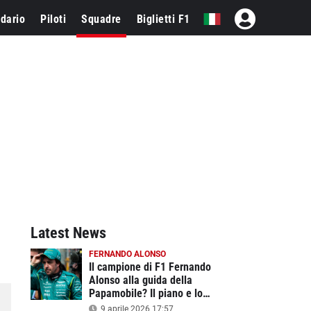
dario
Piloti
Squadre
Biglietti F1
Latest News
FERNANDO ALONSO
Il campione di F1 Fernando
Alonso alla guida della
Papamobile? Il piano e lo
'scandalo' mentre Leone XIV si
9 aprile 2026 17:57