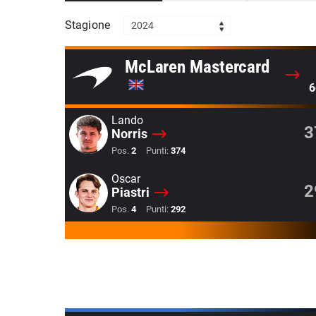
Stagione
2024
McLaren Mastercard
6
Lando
3
Norris
Pos.
2
Punti:
374
Oscar
2
Piastri
Pos.
4
Punti:
292