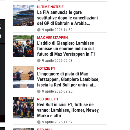
dirige in Spagna
ULTIME NOTIZIE
La FIA annuncia le gare
sostitutive dopo le cancellazioni
dei GP di Bahrain e Arabia
.
º
Saudita
9 aprile 2026 14:52
t
MAX VERSTAPPEN
L'addio di Gianpiero Lambiase
fornisce un enorme indizio sul
futuro di Max Verstappen in F1
9 aprile 2026 09:58
NOTIZIE F1
L'ingegnere di pista di Max
Verstappen, Gianpiero Lambiase,
lascia la Red Bull per unirsi ai
rivali
9 aprile 2026 09:25
RED BULL F1
Red Bull in crisi F1, tutti se ne
vanno: Lambiase, Horner, Newey,
Marko e altri
9 aprile 2026 11:57