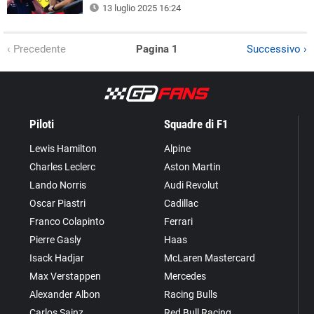
13 luglio 2025 16:24
‹ Precedente
Pagina 1
Successivo ›
Piloti
Squadre di F1
Lewis Hamilton
Alpine
Charles Leclerc
Aston Martin
Lando Norris
Audi Revolut
Oscar Piastri
Cadillac
Franco Colapinto
Ferrari
Pierre Gasly
Haas
Isack Hadjar
McLaren Mastercard
Max Verstappen
Mercedes
Alexander Albon
Racing Bulls
Carlos Sainz
Red Bull Racing