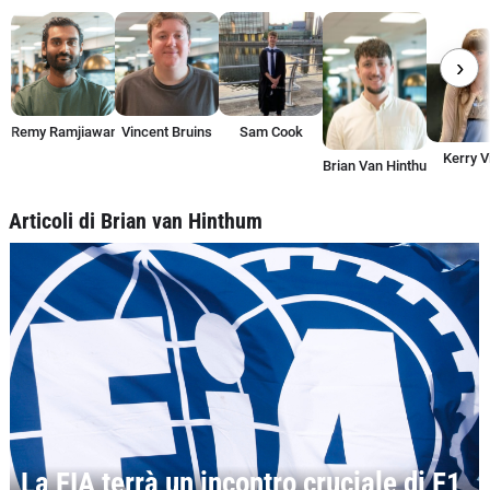
›
Remy Ramjiawan
Vincent Bruins
Sam Cook
Kerry V
Brian Van Hinthum
Articoli di Brian van Hinthum
La FIA terrà un incontro cruciale di F1