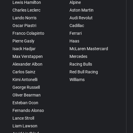
Lewis Hamilton
Alpine
Charles Leclerc
Aston Martin
Lando Norris
Audi Revolut
Oscar Piastri
Cadillac
Franco Colapinto
Ferrari
Pierre Gasly
Haas
Isack Hadjar
McLaren Mastercard
Max Verstappen
Mercedes
Alexander Albon
Racing Bulls
Carlos Sainz
Red Bull Racing
Kimi Antonelli
Williams
George Russell
Oliver Bearman
Esteban Ocon
Fernando Alonso
Lance Stroll
Liam Lawson