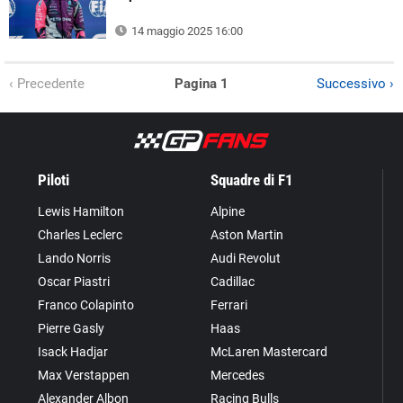
14 maggio 2025 16:00
‹ Precedente
Pagina 1
Successivo ›
Piloti
Squadre di F1
Lewis Hamilton
Alpine
Charles Leclerc
Aston Martin
Lando Norris
Audi Revolut
Oscar Piastri
Cadillac
Franco Colapinto
Ferrari
Pierre Gasly
Haas
Isack Hadjar
McLaren Mastercard
Max Verstappen
Mercedes
Alexander Albon
Racing Bulls