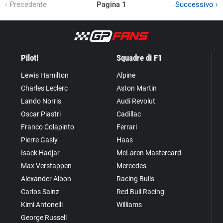
‹ Precedente
Pagina 1
Successivo ›
Piloti
Squadre di F1
Lewis Hamilton
Alpine
Charles Leclerc
Aston Martin
Lando Norris
Audi Revolut
Oscar Piastri
Cadillac
Franco Colapinto
Ferrari
Pierre Gasly
Haas
Isack Hadjar
McLaren Mastercard
Max Verstappen
Mercedes
Alexander Albon
Racing Bulls
Carlos Sainz
Red Bull Racing
Kimi Antonelli
Williams
George Russell