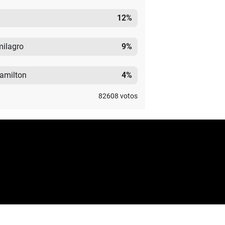
12
%
milagro
9
%
Hamilton
4
%
82608
votos