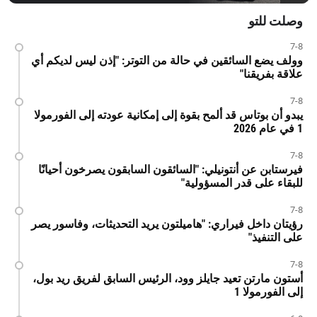
وصلت للتو
7-8
وولف يضع السائقين في حالة من التوتر: "إذن ليس لديكم أي
علاقة بفريقنا"
7-8
يبدو أن بوتاس قد ألمح بقوة إلى إمكانية عودته إلى الفورمولا
1 في عام 2026
7-8
فيرستابن عن أنتونيلي: "السائقون السابقون يصرخون أحيانًا
للبقاء على قدر المسؤولية"
7-8
رؤيتان داخل فيراري: "هاميلتون يريد التحديثات، وفاسور يصر
على التنفيذ"
7-8
أستون مارتن تعيد جايلز وود، الرئيس السابق لفريق ريد بول،
إلى الفورمولا 1