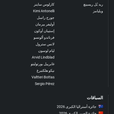
ريد بُل ريسينغ
كارلوس ساينز
ويليامز
Kimi Antonelli
جورج راسل
أوليفر بيرمان
إستيبان أوكون
فرناندو ألونسو
لانس سترول
ليام لوسون
Arvid Lindblad
غابرييل بورتوليتو
نيكو هلكنبرغ
Valtteri Bottas
Sergio Pérez
السباقات
جائزة أستراليا الكبرى 2026
جائزة الصين الكبرى 2026