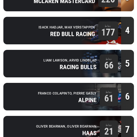
MCLAREN MASTERCARD
نقاط
4
ISACK HADJAR, MAX VERSTAPPEN
177
RED BULL RACING
نقاط
5
LIAM LAWSON, ARVID LINDBLAD
66
RACING BULLS
نقاط
6
FRANCO COLAPINTO, PIERRE GASLY
61
ALPINE
نقاط
7
OLIVER BEARMAN, OLIVER BEARMAN
21
HAAS