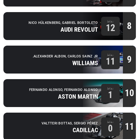
نقاط
8
NICO HÜLKENBERG, GABRIEL BORTOLETO
12
AUDI REVOLUT
نقاط
9
ALEXANDER ALBON, CARLOS SAINZ JR.
11
WILLIAMS
نقاط
10
FERNANDO ALONSO, FERNANDO ALONSO
1
ASTON MARTIN
نقاط
11
VALTTERI BOTTAS, SERGIO PÉREZ
0
CADILLAC