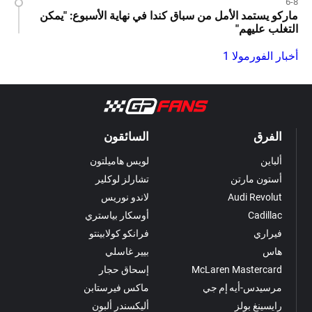
6-8
ماركو يستمد الأمل من سباق كندا في نهاية الأسبوع: "يمكن
التغلب عليهم"
أخبار الفورمولا 1
الفرق
السائقون
ألباين
لويس هاميلتون
أستون مارتن
تشارلز لوكلير
Audi Revolut
لاندو نوريس
Cadillac
أوسكار بياستري
فيراري
فرانكو كولابينتو
هاس
بيير غاسلي
McLaren Mastercard
إسحاق حجار
مرسيدس-أيه إم جي
ماكس فيرستابن
رايسينغ بولز
أليكسندر ألبون