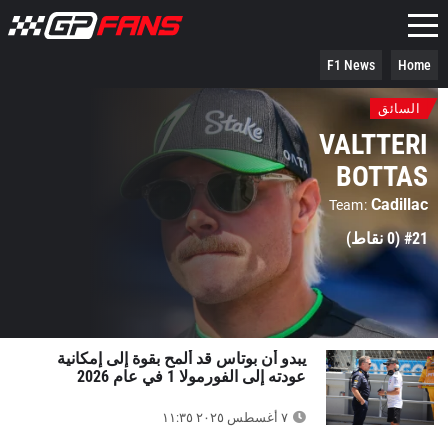
F1 News
Home
السائق
VALTTERI
BOTTAS
Cadillac
Team
#21 (0 نقاط)
يبدو أن بوتاس قد ألمح بقوة إلى إمكانية
عودته إلى الفورمولا 1 في عام 2026
٧ أغسطس ٢٠٢٥ ١١:٣٥