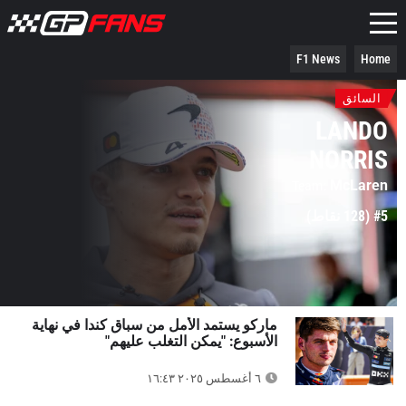
F1 News
Home
السائق
LANDO
NORRIS
McLaren
Team
#5 (128 نقاط)
ماركو يستمد الأمل من سباق كندا في نهاية
الأسبوع: "يمكن التغلب عليهم"
٦ أغسطس ٢٠٢٥ ١٦:٤٣