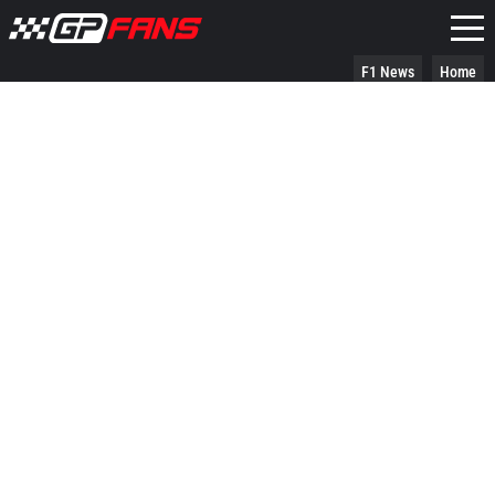
F1 News
Home