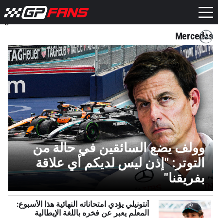
Mercedes
وولف يضع السائقين في حالة من
التوتر: "إذن ليس لديكم أي علاقة
بفريقنا"
أنتونيلي يؤدي امتحاناته النهائية هذا الأسبوع:
المعلم يعبر عن فخره باللغة الإيطالية