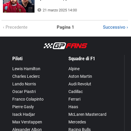
21 marzo 2025 14:00
‹ Precedente
Pagina 1
Successivo ›
Piloti
Squadre di F1
Lewis Hamilton
Alpine
Charles Leclerc
Aston Martin
Lando Norris
Audi Revolut
Oscar Piastri
Cadillac
Franco Colapinto
Ferrari
Pierre Gasly
Haas
Isack Hadjar
McLaren Mastercard
Max Verstappen
Mercedes
Alexander Albon
Racing Bulls