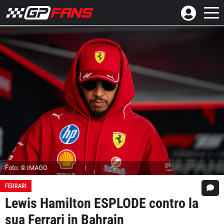
Foto: © IMAGO
FERRARI
Lewis Hamilton ESPLODE contro la
sua Ferrari in Bahrain