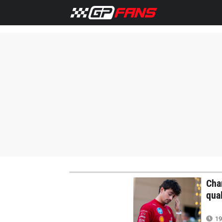
Home
Notizie F1
Cha
qual
19