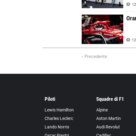
12
Ora
12
‹ Precedente
Piloti
Squadre di F1
Lewis Hamilton
Alpine
Charles Leclerc
Aston Martin
Lando Norris
Audi Revolut
Oscar Piastri
Cadillac