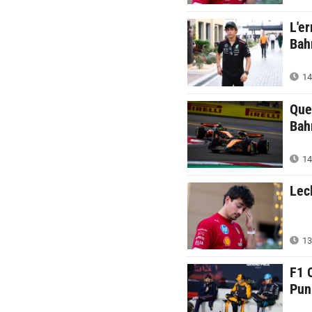
L'er
Bah
14
Ques
Bah
14
Lecl
13
F1 O
Pun