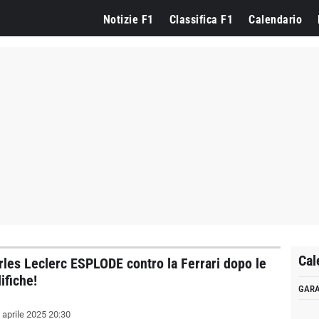
Notizie F1
Classifica F1
Calendario
Cal
rles Leclerc ESPLODE contro la Ferrari dopo le
ifiche!
GAR
 aprile 2025 20:30