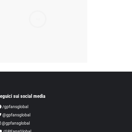
Ad
eguici sui social media
/gpfansglobal
@gpfansglobal
@gpfansglobal
/GPFansGlobal