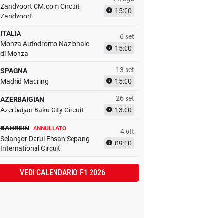
Zandvoort CM.com Circuit
15:00
Zandvoort
ITALIA
6 set
Monza Autodromo Nazionale
15:00
di Monza
13 set
SPAGNA
Madrid Madring
15:00
26 set
AZERBAIGIAN
Azerbaijan Baku City Circuit
13:00
BAHREIN
ANNULLATO
4 ott
Selangor Darul Ehsan Sepang
09:00
International Circuit
VEDI CALENDARIO F1 2026