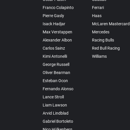
Franco Colapinto
Ferrari
Pierre Gasly
Haas
Isack Hadjar
McLaren Mastercard
Max Verstappen
Mercedes
Alexander Albon
Racing Bulls
Carlos Sainz
Red Bull Racing
Kimi Antonelli
Williams
George Russell
Oliver Bearman
Esteban Ocon
Fernando Alonso
Lance Stroll
Liam Lawson
Arvid Lindblad
Gabriel Bortoleto
Nico Hülkenberg