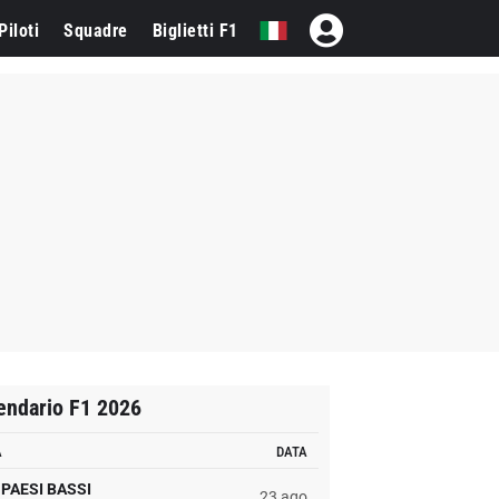
Piloti
Squadre
Biglietti F1
endario F1 2026
A
DATA
PAESI BASSI
23 ago