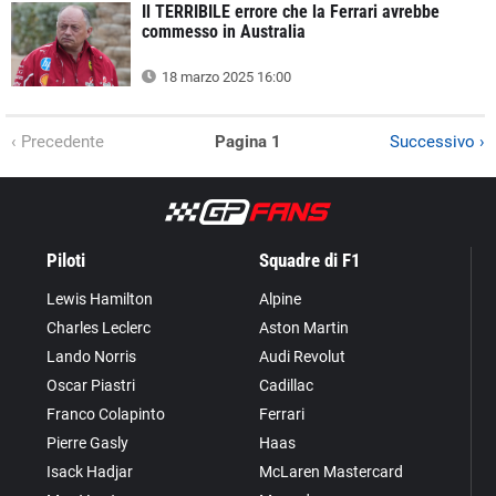
Il TERRIBILE errore che la Ferrari avrebbe
commesso in Australia
18 marzo 2025 16:00
‹ Precedente
Pagina 1
Successivo ›
Piloti
Squadre di F1
Lewis Hamilton
Alpine
Charles Leclerc
Aston Martin
Lando Norris
Audi Revolut
Oscar Piastri
Cadillac
Franco Colapinto
Ferrari
Pierre Gasly
Haas
Isack Hadjar
McLaren Mastercard