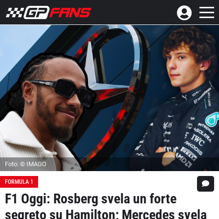
Foto: © IMAGO
FORMULA 1
F1 Oggi: Rosberg svela un forte
segreto su Hamilton; Mercedes svela