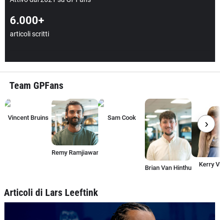
6.000+
articoli scritti
Team GPFans
Vincent Bruins
Sam Cook
›
Remy Ramjiawan
Kerry V
Brian Van Hinthum
Articoli di Lars Leeftink