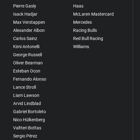
Pierre Gasly
Haas
Isack Hadjar
McLaren Mastercard
Max Verstappen
Mercedes
Alexander Albon
Racing Bulls
Carlos Sainz
Red Bull Racing
Kimi Antonelli
Williams
George Russell
Oliver Bearman
Esteban Ocon
Fernando Alonso
Lance Stroll
Liam Lawson
Arvid Lindblad
Gabriel Bortoleto
Nico Hülkenberg
Valtteri Bottas
Sergio Pérez