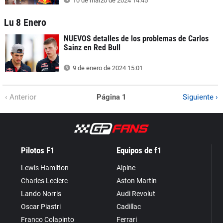
10 de marzo de 2024 14:45
Lu 8 Enero
NUEVOS detalles de los problemas de Carlos
Sainz en Red Bull
9 de enero de 2024 15:01
‹ Anterior
Página 1
Siguiente ›
Pilotos F1
Equipos de f1
Lewis Hamilton
Alpine
Charles Leclerc
Aston Martin
Lando Norris
Audi Revolut
Oscar Piastri
Cadillac
Franco Colapinto
Ferrari