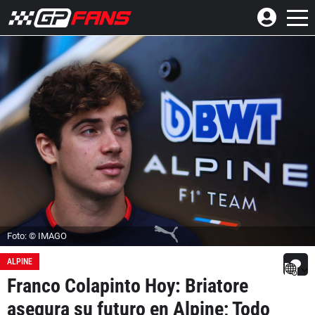
Foto: © IMAGO
ALPINE
Franco Colapinto Hoy: Briatore
asegura su futuro en Alpine; Todo