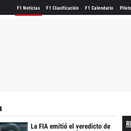
F1 Noticias
F1 Clasificación
F1 Calendario
Pilot
a
R
La FIA emitió el veredicto de