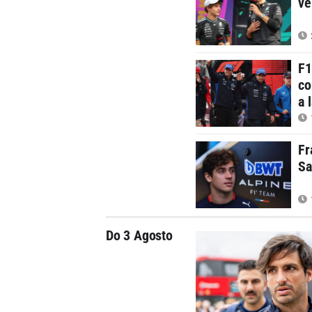
ve
F1
co
a 
Fr
Sa
Do 3 Agosto