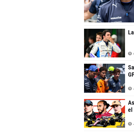
La
Sa
GP
As
el