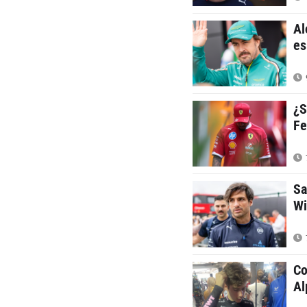
Al
es
¿S
Fe
Sa
Wi
Co
Al