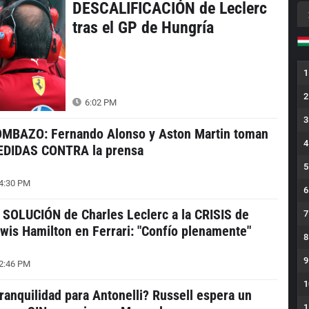
DESCALIFICACIÓN de Leclerc
tras el GP de Hungría
1
2
6:02 PM
3
MBAZO: Fernando Alonso y Aston Martin toman
4
DIDAS CONTRA la prensa
5
4:30 PM
6
 SOLUCIÓN de Charles Leclerc a la CRISIS de
7
wis Hamilton en Ferrari: "Confío plenamente"
8
9
2:46 PM
1
ranquilidad para Antonelli? Russell espera un
1