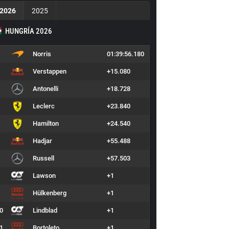
2026
2025
HUNGRÍA 2026
Norris
01:39:56.180
Verstappen
+15.080
Antonelli
+18.728
Leclerc
+23.840
Hamilton
+24.540
Hadjar
+55.488
Russell
+57.503
Lawson
+1
Hülkenberg
+1
0
Lindblad
+1
1
Bortoleto
+1