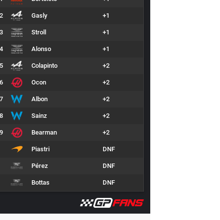
2
Gasly
+1
3
Stroll
+1
4
Alonso
+1
5
Colapinto
+2
6
Ocon
+2
7
Albon
+2
8
Sainz
+2
9
Bearman
+2
Piastri
DNF
Pérez
DNF
Bottas
DNF