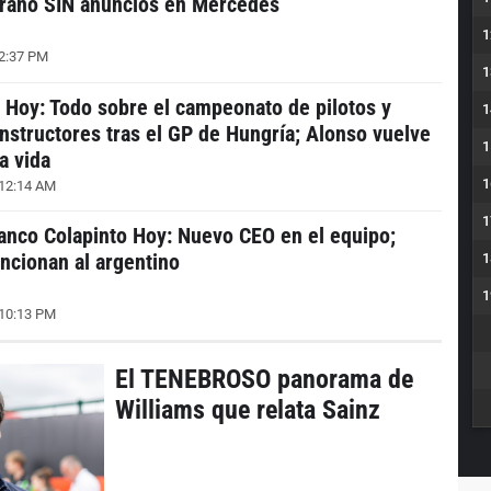
rano SIN anuncios en Mercedes
1
2:37 PM
1
 Hoy: Todo sobre el campeonato de pilotos y
1
nstructores tras el GP de Hungría; Alonso vuelve
1
la vida
1
12:14 AM
1
anco Colapinto Hoy: Nuevo CEO en el equipo;
ncionan al argentino
1
1
10:13 PM
El TENEBROSO panorama de
Williams que relata Sainz