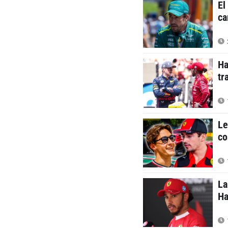
El
ca
Ha
tr
Le
co
La
Ha