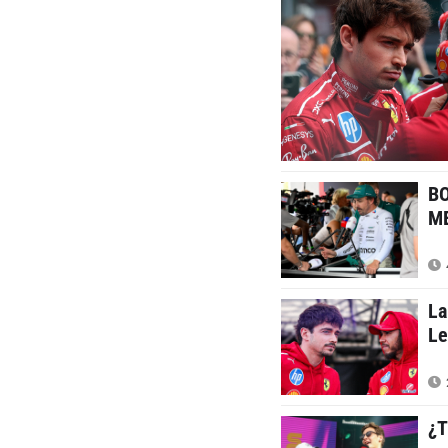
BO
ME
La
Le
¿T