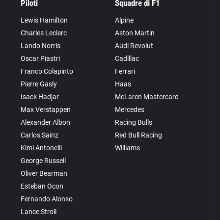
Piloti
Squadre di F1
Lewis Hamilton
Alpine
Charles Leclerc
Aston Martin
Lando Norris
Audi Revolut
Oscar Piastri
Cadillac
Franco Colapinto
Ferrari
Pierre Gasly
Haas
Isack Hadjar
McLaren Mastercard
Max Verstappen
Mercedes
Alexander Albon
Racing Bulls
Carlos Sainz
Red Bull Racing
Kimi Antonelli
Williams
George Russell
Oliver Bearman
Esteban Ocon
Fernando Alonso
Lance Stroll