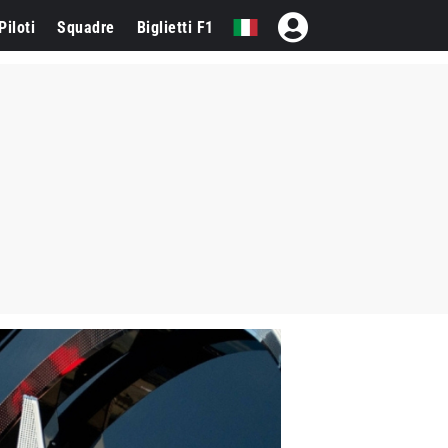
Piloti
Squadre
Biglietti F1