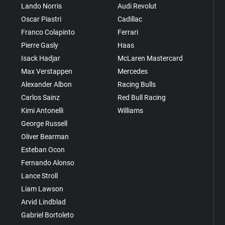
Lando Norris
Audi Revolut
Oscar Piastri
Cadillac
Franco Colapinto
Ferrari
Pierre Gasly
Haas
Isack Hadjar
McLaren Mastercard
Max Verstappen
Mercedes
Alexander Albon
Racing Bulls
Carlos Sainz
Red Bull Racing
Kimi Antonelli
Williams
George Russell
Oliver Bearman
Esteban Ocon
Fernando Alonso
Lance Stroll
Liam Lawson
Arvid Lindblad
Gabriel Bortoleto