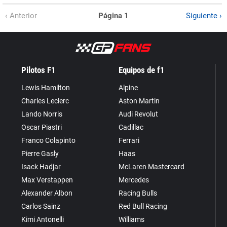
‹ Anterior
Página 1
Siguiente ›
Pilotos F1
Equipos de f1
Lewis Hamilton
Alpine
Charles Leclerc
Aston Martin
Lando Norris
Audi Revolut
Oscar Piastri
Cadillac
Franco Colapinto
Ferrari
Pierre Gasly
Haas
Isack Hadjar
McLaren Mastercard
Max Verstappen
Mercedes
Alexander Albon
Racing Bulls
Carlos Sainz
Red Bull Racing
Kimi Antonelli
Williams